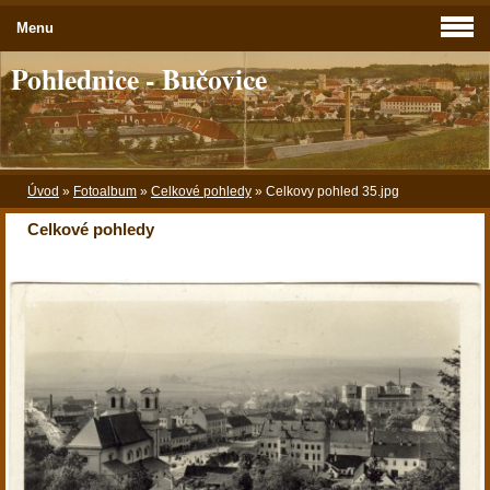
Menu
Pohlednice - Bučovice
Úvod
»
Fotoalbum
»
Celkové pohledy
»
Celkovy pohled 35.jpg
Celkové pohledy