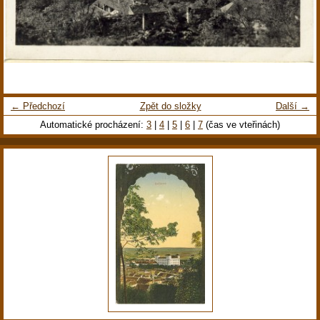
← Předchozí
Zpět do složky
Další →
Automatické procházení:
3
|
4
|
5
|
6
|
7
(čas ve vteřinách)