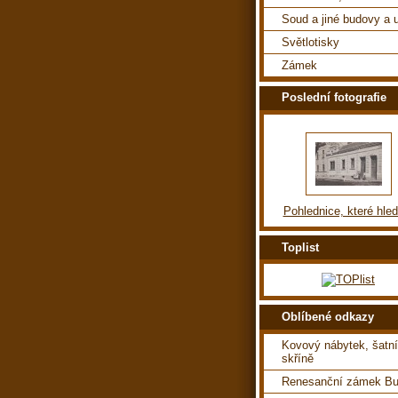
Soud a jiné budovy a u
Světlotisky
Zámek
Poslední fotografie
Pohlednice, které hle
Toplist
Oblíbené odkazy
Kovový nábytek, šatní
skříně
Renesanční zámek Bu