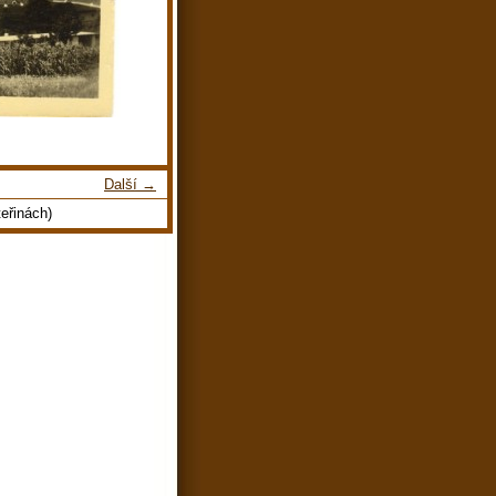
Další →
eřinách)