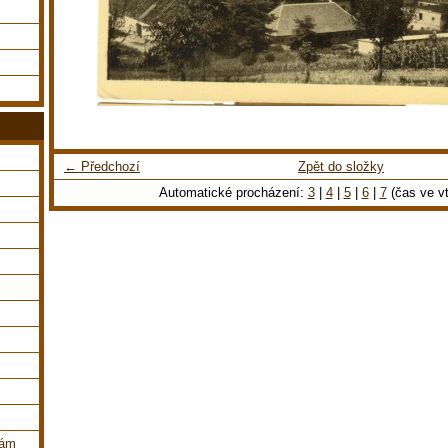
← Předchozí
Zpět do složky
Automatické procházení:
3
|
4
|
5
|
6
|
7
(čas ve vt
dám