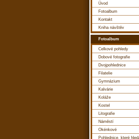
Úvod
Fotoalbum
Kontakt
Kniha návštěv
Fotoalbum
Celkové pohledy
Dobové fotografie
Dvojpohlednice
Filatelie
Gymnázium
Kalvárie
Koláže
Kostel
Litografie
Náměstí
Okénkové
Pohlednice, které hle