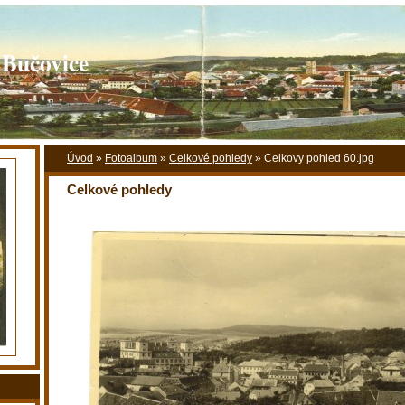
 Bučovice
Úvod
»
Fotoalbum
»
Celkové pohledy
»
Celkovy pohled 60.jpg
Celkové pohledy