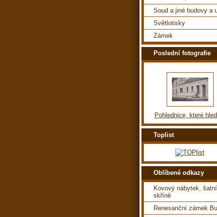
Soud a jiné budovy a u
Světlotisky
Zámek
Poslední fotografie
Pohlednice, které hle
Toplist
Oblíbené odkazy
Kovový nábytek, šatní
skříně
Renesanční zámek Bu