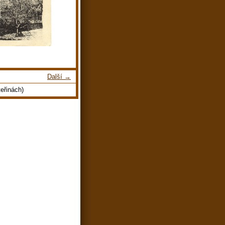
Další →
eřinách)