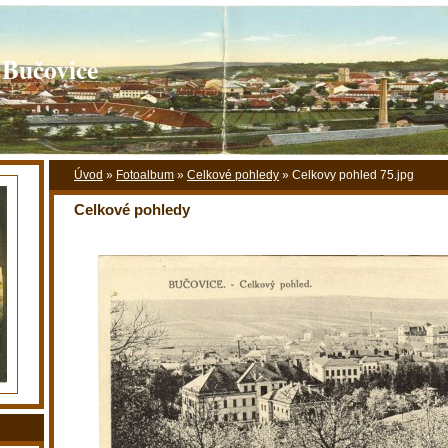
 Bučovice
Úvod
»
Fotoalbum
»
Celkové pohledy
»
Celkovy pohled 75.jpg
Celkové pohledy