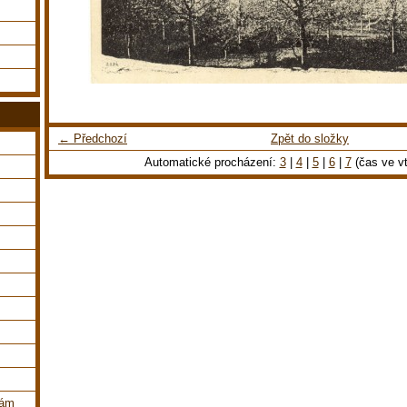
← Předchozí
Zpět do složky
Automatické procházení:
3
|
4
|
5
|
6
|
7
(čas ve vt
dám