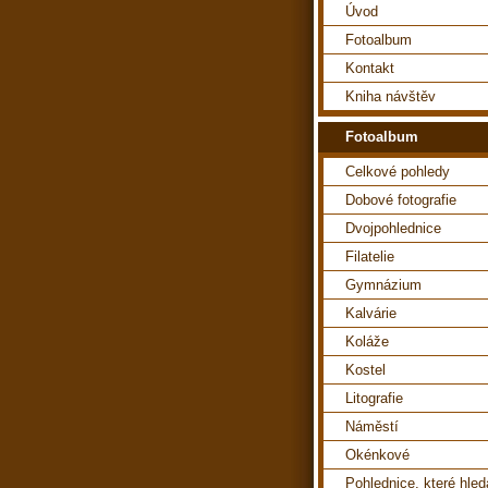
Úvod
Fotoalbum
Kontakt
Kniha návštěv
Fotoalbum
Celkové pohledy
Dobové fotografie
Dvojpohlednice
Filatelie
Gymnázium
Kalvárie
Koláže
Kostel
Litografie
Náměstí
Okénkové
Pohlednice, které hle