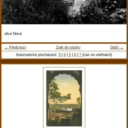
ulice Nová
← Předchozí
Zpět do složky
Další →
Automatické procházení:
3
|
4
|
5
|
6
|
7
(čas ve vteřinách)