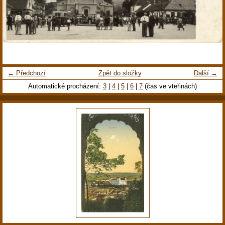
← Předchozí
Zpět do složky
Další →
Automatické procházení:
3
|
4
|
5
|
6
|
7
(čas ve vteřinách)