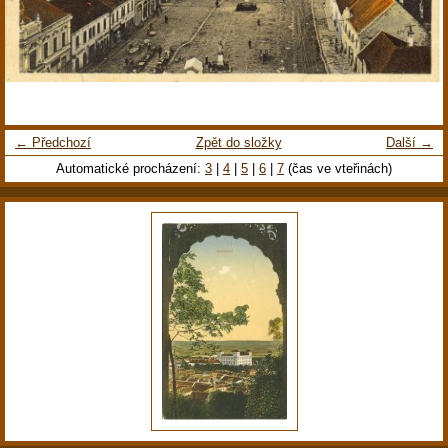
← Předchozí
Zpět do složky
Další →
Automatické procházení:
3
|
4
|
5
|
6
|
7
(čas ve vteřinách)