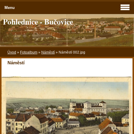
Menu
Pohlednice - Bučovice
Úvod
»
Fotoalbum
»
Náměstí
»
Náměstí 002.jpg
Náměstí