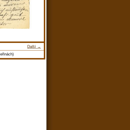
Další →
eřinách)