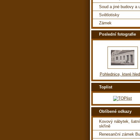
Soud a jiné budovy a u
Světlotisky
Zámek
Poslední fotografie
Pohlednice, které hle
Toplist
Oblíbené odkazy
Kovový nábytek, šatní
skříně
Renesanční zámek Bu