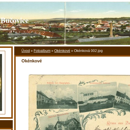
 Bučovice
Úvod
»
Fotoalbum
»
Okénkové
»
Okénková 002.jpg
Okénkové