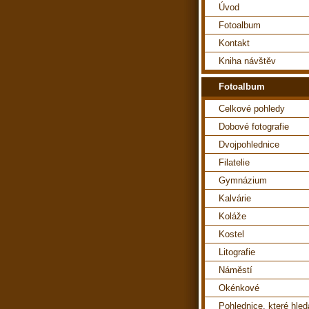
Úvod
Fotoalbum
Kontakt
Kniha návštěv
Fotoalbum
Celkové pohledy
Dobové fotografie
Dvojpohlednice
Filatelie
Gymnázium
Kalvárie
Koláže
Kostel
Litografie
Náměstí
Okénkové
Pohlednice, které hle