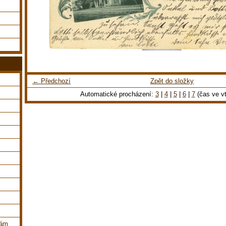
← Předchozí
Zpět do složky
Automatické procházení:
3
|
4
|
5
|
6
|
7
(čas ve vt
dám