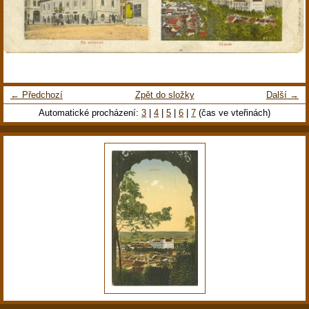
← Předchozí
Zpět do složky
Další →
Automatické procházení:
3
|
4
|
5
|
6
|
7
(čas ve vteřinách)