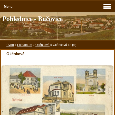
Menu
Pohlednice - Bučovice
Úvod
»
Fotoalbum
»
Okénkové
»
Okénková 18.jpg
Okénkové