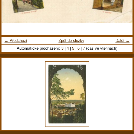
← Předchozí
Zpět do složky
Další →
Automatické procházení:
3
|
4
|
5
|
6
|
7
(čas ve vteřinách)