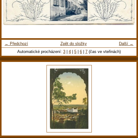
← Předchozí
Zpět do složky
Další →
Automatické procházení:
3
|
4
|
5
|
6
|
7
(čas ve vteřinách)