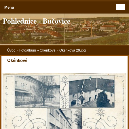
Menu
Pohlednice - Bučovice
Úvod
»
Fotoalbum
»
Okénkové
»
Okénková 29.jpg
Okénkové