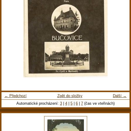
← Předchozí
Zpět do složky
Další →
Automatické procházení:
3
|
4
|
5
|
6
|
7
(čas ve vteřinách)