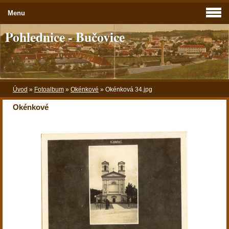
Menu
Pohlednice - Bučovice
Úvod
»
Fotoalbum
»
Okénkové
»
Okénková 34.jpg
Okénkové