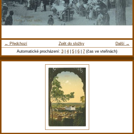
← Předchozí
Zpět do složky
Další →
Automatické procházení:
3
|
4
|
5
|
6
|
7
(čas ve vteřinách)