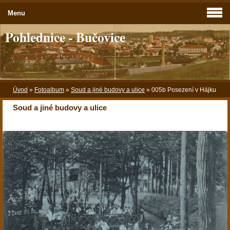
Menu
Pohlednice - Bučovice
Úvod
»
Fotoalbum
»
Soud a jiné budovy a ulice
»
005b Posezení v Hájku
Soud a jiné budovy a ulice