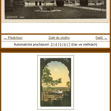
← Předchozí
Zpět do složky
Další →
Automatické procházení:
3
|
4
|
5
|
6
|
7
(čas ve vteřinách)