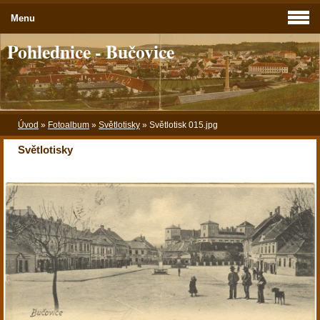
Menu
Pohlednice - Bučovice
Úvod
»
Fotoalbum
»
Světlotisky
»
Světlotisk 015.jpg
Světlotisky