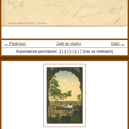
← Předchozí
Zpět do složky
Další →
Automatické procházení:
3
|
4
|
5
|
6
|
7
(čas ve vteřinách)