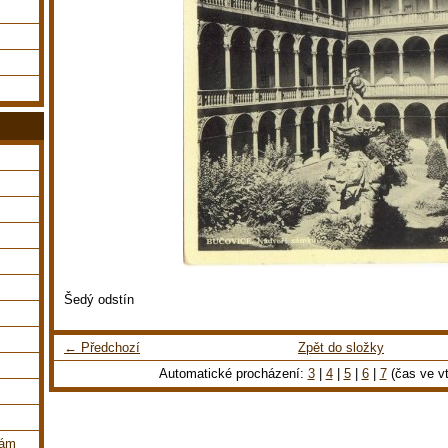
Šedý odstín
← Předchozí
Zpět do složky
Automatické procházení:
3
|
4
|
5
|
6
|
7
(čas ve vt
dám