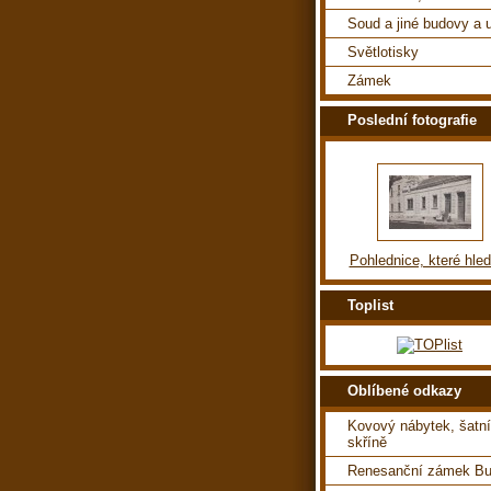
Soud a jiné budovy a u
Světlotisky
Zámek
Poslední fotografie
Pohlednice, které hle
Toplist
Oblíbené odkazy
Kovový nábytek, šatní
skříně
Renesanční zámek Bu