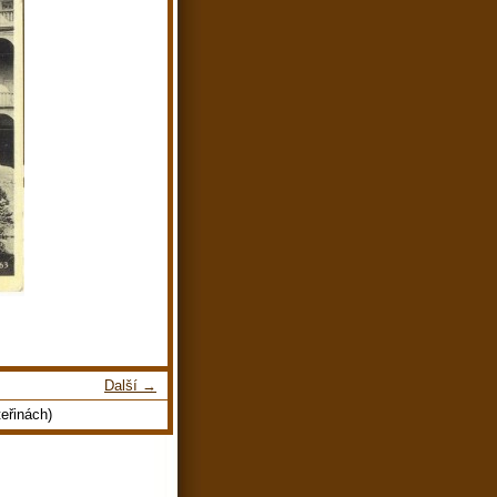
Další →
eřinách)