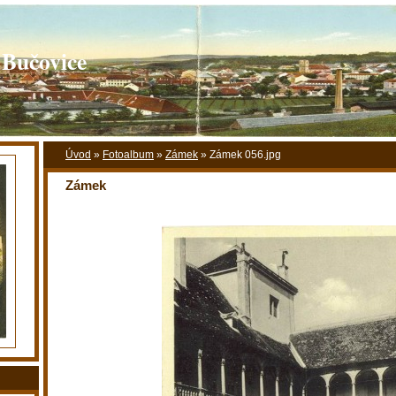
 Bučovice
Úvod
»
Fotoalbum
»
Zámek
»
Zámek 056.jpg
Zámek