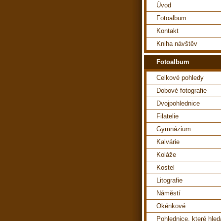
Úvod
Fotoalbum
Kontakt
Kniha návštěv
Fotoalbum
Celkové pohledy
Dobové fotografie
Dvojpohlednice
Filatelie
Gymnázium
Kalvárie
Koláže
Kostel
Litografie
Náměstí
Okénkové
Pohlednice, které hle