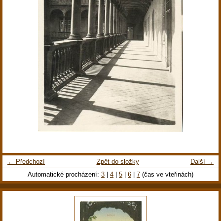
← Předchozí
Zpět do složky
Další →
Automatické procházení:
3
|
4
|
5
|
6
|
7
(čas ve vteřinách)