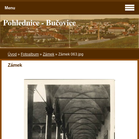
Menu
Pohlednice - Bučovice
Úvod
»
Fotoalbum
»
Zámek
»
Zámek 063.jpg
Zámek